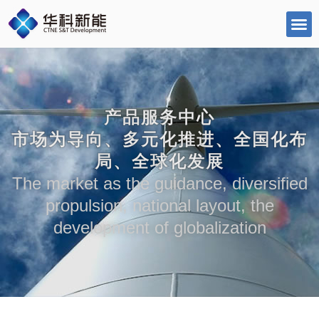
跳
至
内
容
产品服务中心
市场为导向、多元化推进、全国化布
局、全球化发展
The market as the guidance, diversified
propulsion, national layout, the
development of globalization