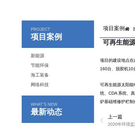
项目案例
PROJECT
项目案例
可再生能
新能源
项目的建设地点在
节能环保
160台、脱胶机1
海工装备
网络科技
可再生能源太阳能
统、CDA 系统
炉基础维修护栏制
WHAT'S NEW
最新动态
上一篇
Prev
2020年环境