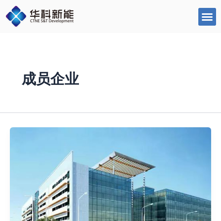
跳
至
内
容
成员企业