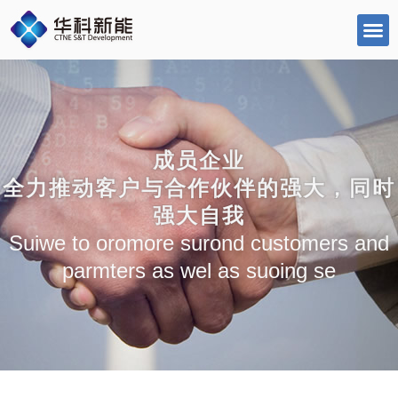
跳
至
内
容
成员企业
全力推动客户与合作伙伴的强大，同时
强大自我
Suiwe to oromore surond customers and
parmters as wel as suoing se