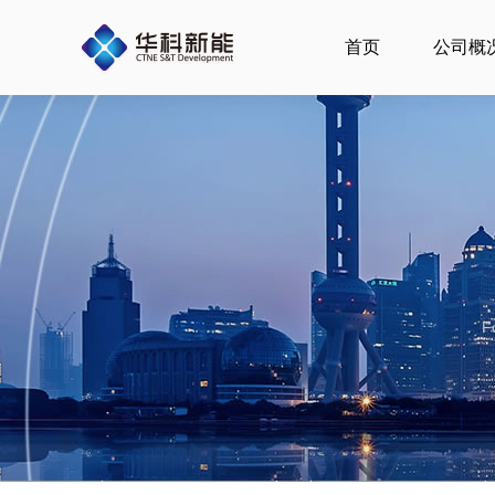
跳
至
首页
公司概
内
容
F